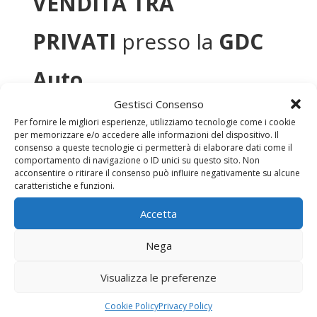
VENDITA TRA
PRIVATI
presso la
GDC
Auto.
Gestisci Consenso
Come posso vendere la mia auto più
Per fornire le migliori esperienze, utilizziamo tecnologie come i cookie
per memorizzare e/o accedere alle informazioni del dispositivo. Il
facilmente?
consenso a queste tecnologie ci permetterà di elaborare dati come il
comportamento di navigazione o ID unici su questo sito. Non
Affidandoti a dei professionisti del
acconsentire o ritirare il consenso può influire negativamente su alcune
caratteristiche e funzioni.
settore. La nostra organizzazione ti
mette a disposizione tutta la sua
Accetta
esperienza per agevolare l’incontro tra
Nega
domanda e offerta sul territorio, dandoti
anche preziosi consigli su come
Visualizza le preferenze
presentare al meglio la tua auto.
Cookie Policy
Privacy Policy