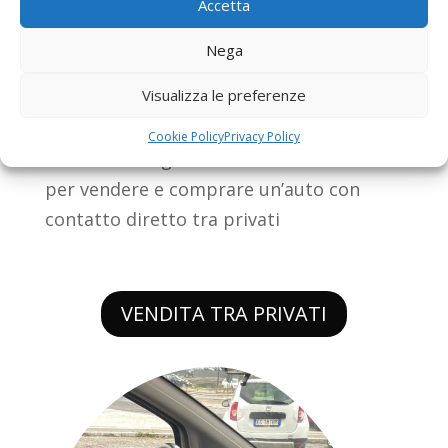
Accetta
Se il tuo usato presenta delle
caratteristiche particolarmente
Nega
interessanti, Possiamo acquistarlo
Visualizza le preferenze
direttamente noi
Cookie Policy
Privacy Policy
In un solo luogo troverete tutti i servizi
per vendere e comprare un’auto con
contatto diretto tra privati
VENDITA TRA PRIVATI